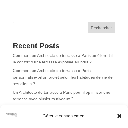
t
e
r
n
Rechercher
a
t
Recent Posts
i
v
Comment un Architecte de terrasse à Paris améliore-t-il
e
le confort d’une terrasse exposée au bruit ?
:
Comment un Architecte de terrasse à Paris
personnalise-t-il un projet selon les habitudes de vie de
ses clients ?
Un Architecte de terrasse à Paris peut-il optimiser une
terrasse avec plusieurs niveaux ?
Quels critères un Architecte de terrasse à Paris prend-il
en compte avant de concevoir une terrasse ?
Gérer le consentement
Un Architecte de terrasse à Paris peut-il aménager une