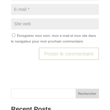
Enregistrer mon nom, mon e-mail et mon site dans
le navigateur pour mon prochain commentaire.
A
l
t
e
r
n
Rechercher
a
t
Recent Posts
i