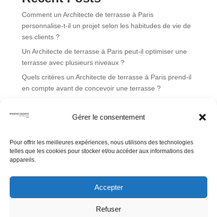
v
Comment un Architecte de terrasse à Paris
e
personnalise-t-il un projet selon les habitudes de vie de
:
ses clients ?
Un Architecte de terrasse à Paris peut-il optimiser une
terrasse avec plusieurs niveaux ?
Quels critères un Architecte de terrasse à Paris prend-il
en compte avant de concevoir une terrasse ?
Un Architecte de terrasse à Paris peut-il aménager une
terrasse sur un toit d’immeuble ?
Gérer le consentement
Un Architecte de terrasse à Paris peut-il transformer une
cour en terrasse végétalisée ?
Pour offrir les meilleures expériences, nous utilisons des technologies
telles que les cookies pour stocker et/ou accéder aux informations des
appareils.
Recent Comments
Aucun commentaire à afficher.
Accepter
Refuser