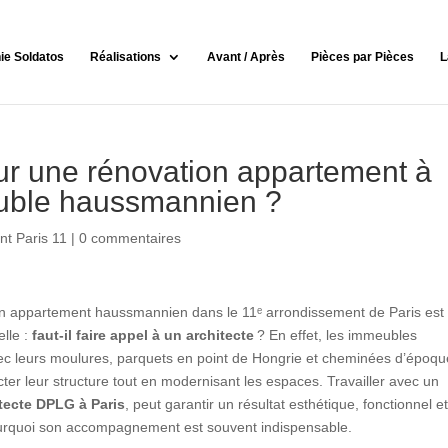
nie Soldatos
Réalisations
Avant / Après
Pièces par Pièces
L
our une rénovation appartement à
uble haussmannien ?
t Paris 11
|
0 commentaires
n appartement haussmannien dans le 11ᵉ arrondissement de Paris est
elle :
faut-il faire appel à un architecte
? En effet, les immeubles
 leurs moulures, parquets en point de Hongrie et cheminées d’époqu
cter leur structure tout en modernisant les espaces. Travailler avec un
itecte DPLG à Paris
, peut garantir un résultat esthétique, fonctionnel e
rquoi son accompagnement est souvent indispensable.