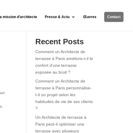
a mission d’architecte
Presse & Actu
Œuvres
Contact
Rechercher
Recent Posts
Comment un Architecte de
terrasse à Paris améliore-t-il le
confort d’une terrasse
exposée au bruit ?
Comment un Architecte de
terrasse à Paris personnalise-
 un
t-il un projet selon les
habitudes de vie de ses clients
e,
?
Un Architecte de terrasse à
t
Paris peut-il optimiser une
terrasse avec plusieurs