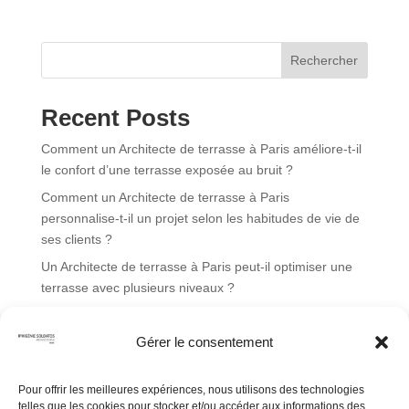
e
r
n
Rechercher
a
t
Recent Posts
i
v
Comment un Architecte de terrasse à Paris améliore-t-il
e
le confort d’une terrasse exposée au bruit ?
:
Comment un Architecte de terrasse à Paris
personnalise-t-il un projet selon les habitudes de vie de
ses clients ?
Un Architecte de terrasse à Paris peut-il optimiser une
terrasse avec plusieurs niveaux ?
Quels critères un Architecte de terrasse à Paris prend-il
en compte avant de concevoir une terrasse ?
Gérer le consentement
Un Architecte de terrasse à Paris peut-il aménager une
terrasse sur un toit d’immeuble ?
Pour offrir les meilleures expériences, nous utilisons des technologies
telles que les cookies pour stocker et/ou accéder aux informations des