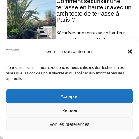
Comment sécuriser une
terrasse en hauteur avec un
architecte de terrasse à
Paris ?
Sécuriser une terrasse en hauteur
est une étape essentielle pour
garantir à la fois le confort,
Gérer le consentement
l’esthétique et la sécurité des
occupants. En tant que
Pour offrir les meilleures expériences, nous utilisons des technologies
professionnel, je constate
telles que les cookies pour stocker et/ou accéder aux informations des
régulièrement que les enjeux liés aux
appareils.
terrasses surélevées sont souvent
sous-estimés. Pourtant, faire appel à
Accepter
un Architecte de terrasse à
Paris
permet d’anticiper les risques, de
Refuser
respecter […]
Quels revêtements sont
Voir les préférences
recommandés par un
architecte de terrasse à